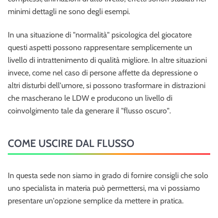
minimi dettagli ne sono degli esempi.
In una situazione di "normalità" psicologica del giocatore
questi aspetti possono rappresentare semplicemente un
livello di intrattenimento di qualità migliore. In altre situazioni
invece, come nel caso di persone affette da depressione o
altri disturbi dell'umore, si possono trasformare in distrazioni
che mascherano le LDW e producono un livello di
coinvolgimento tale da generare il "flusso oscuro".
COME USCIRE DAL FLUSSO
In questa sede non siamo in grado di fornire consigli che solo
uno specialista in materia può permettersi, ma vi possiamo
presentare un'opzione semplice da mettere in pratica.