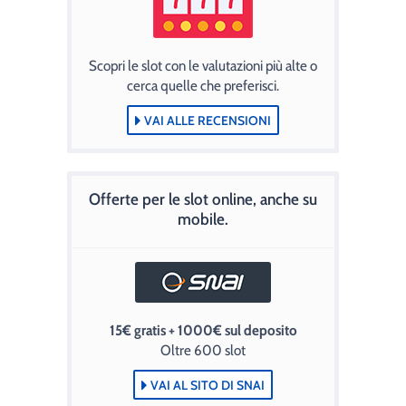
Scopri le slot con le valutazioni più alte o
cerca quelle che preferisci.
VAI ALLE RECENSIONI
Offerte per le slot online, anche su
mobile.
15€ gratis + 1000€ sul deposito
Oltre 600 slot
VAI AL SITO DI SNAI