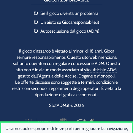
GIOCO RESPONSABILE
Se il gioco diventa un problema
Un aiuto su Giocaresponsabile.it
Autoesclusione dal gioco (ADM)
Il gioco d'azzardo è vietato ai minori di 18 anni. Gioca
sempre responsabilmente. Questo sito web menziona
soltanto operatori con regolare concessione ADM. Questo
sito non è in alcun modo associato al
sito ufficiale ADM
gestito dall'Agenzia delle Accise, Dogane e Monopoli.
Le offerte discusse sono soggette a termini, condizioni e
restrizioni secondo i regolamenti degli operatori. È vietata la
riproduzione di grafica e contenuti.
SlotADM.it ©2026
Usiamo cookies propri e di terze parti per migliorare la navigazione,