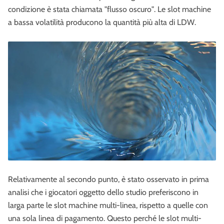
condizione è stata chiamata "flusso oscuro". Le slot machine
a bassa volatilità producono la quantità più alta di LDW.
Relativamente al secondo punto, è stato osservato in prima
analisi che i giocatori oggetto dello studio preferiscono in
larga parte le slot machine multi-linea, rispetto a quelle con
una sola linea di pagamento. Questo perché le slot multi-