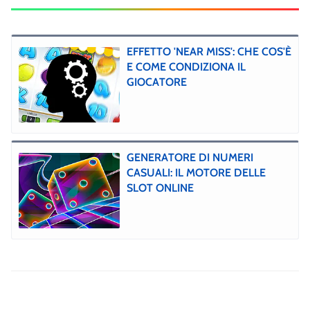
EFFETTO 'NEAR MISS': CHE COS'È
E COME CONDIZIONA IL
GIOCATORE
GENERATORE DI NUMERI
CASUALI: IL MOTORE DELLE
SLOT ONLINE