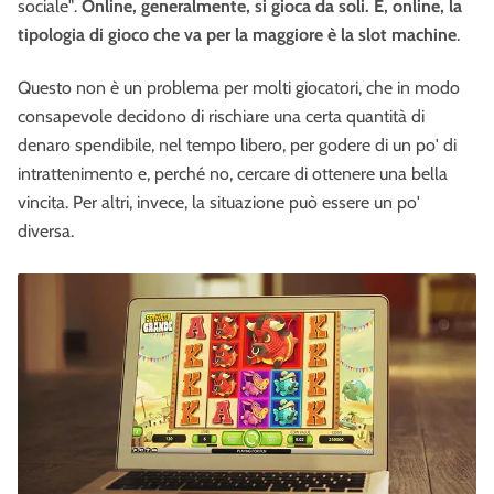
sociale".
Online, generalmente, si gioca da soli. E, online, la
tipologia di gioco che va per la maggiore è la slot machine
.
Questo non è un problema per molti giocatori, che in modo
consapevole decidono di rischiare una certa quantità di
denaro spendibile, nel tempo libero, per godere di un po' di
intrattenimento e, perché no, cercare di ottenere una bella
vincita. Per altri, invece, la situazione può essere un po'
diversa.