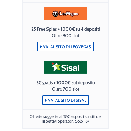
25 Free Spins + 1000€ su 4 depositi
Oltre 800 slot
VAI AL SITO DI LEOVEGAS
5€ gratis + 1000€ sul deposito
Oltre 700 slot
VAI AL SITO DI SISAL
Offerte soggette ai T&C esposti sui siti dei
rispettivi operatori. Solo 18+