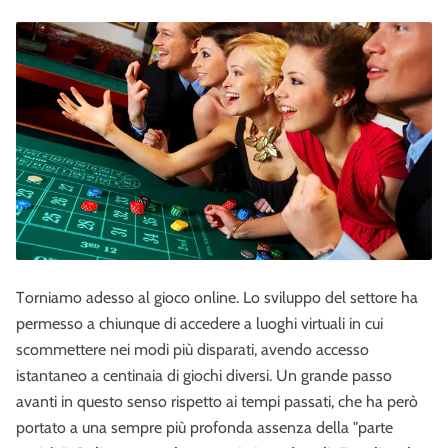
Torniamo adesso al gioco online. Lo sviluppo del settore ha
permesso a chiunque di accedere a luoghi virtuali in cui
scommettere nei modi più disparati, avendo accesso
istantaneo a centinaia di giochi diversi. Un grande passo
avanti in questo senso rispetto ai tempi passati, che ha però
portato a una sempre più profonda assenza della "parte