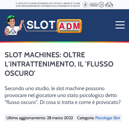
SLOT MACHINES: OLTRE
L'INTRATTENIMENTO, IL 'FLUSSO
OSCURO'
Secondo uno studio, le slot machine possono
provocare nel giocatore uno stato psicologico detto
"flusso oscuro". Di cosa si tratta e come è provocato?
Ultimo aggiornamento: 28 marzo 2022
Categoria:
Psicologia Slot