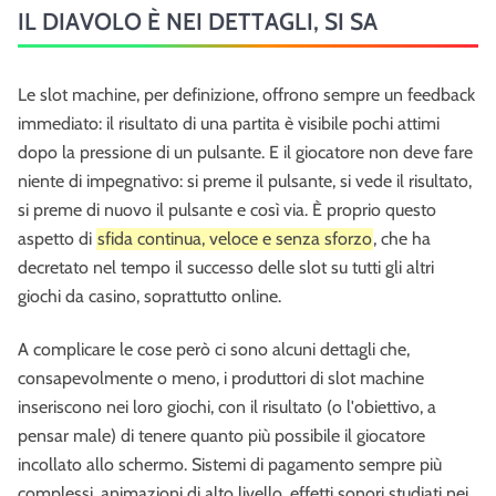
IL DIAVOLO È NEI DETTAGLI, SI SA
Le slot machine, per definizione, offrono sempre un feedback
immediato: il risultato di una partita è visibile pochi attimi
dopo la pressione di un pulsante. E il giocatore non deve fare
niente di impegnativo: si preme il pulsante, si vede il risultato,
si preme di nuovo il pulsante e così via. È proprio questo
aspetto di
sfida continua, veloce e senza sforzo
, che ha
decretato nel tempo il successo delle slot su tutti gli altri
giochi da casino, soprattutto online.
A complicare le cose però ci sono alcuni dettagli che,
consapevolmente o meno, i produttori di slot machine
inseriscono nei loro giochi, con il risultato (o l'obiettivo, a
pensar male) di tenere quanto più possibile il giocatore
incollato allo schermo. Sistemi di pagamento sempre più
complessi, animazioni di alto livello, effetti sonori studiati nei