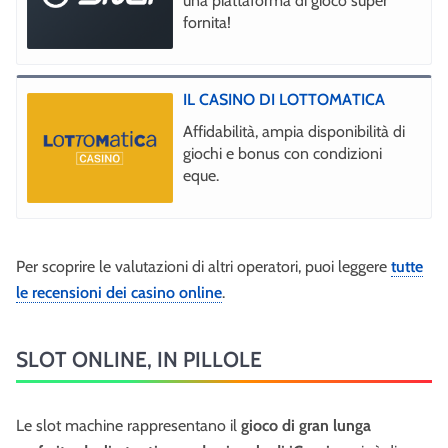
una piattaforma di gioco super
fornita!
IL CASINO DI LOTTOMATICA
Affidabilità, ampia disponibilità di
giochi e bonus con condizioni
eque.
Per scoprire le valutazioni di altri operatori, puoi leggere
tutte
le recensioni dei casino online
.
SLOT ONLINE, IN PILLOLE
Le slot machine rappresentano il
gioco di gran lunga