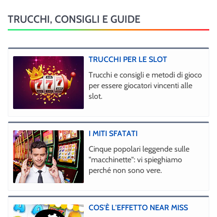
TRUCCHI, CONSIGLI E GUIDE
TRUCCHI PER LE SLOT
Trucchi e consigli e metodi di gioco
per essere giocatori vincenti alle
slot.
I MITI SFATATI
Cinque popolari leggende sulle
"macchinette": vi spieghiamo
perché non sono vere.
COS'È L'EFFETTO NEAR MISS