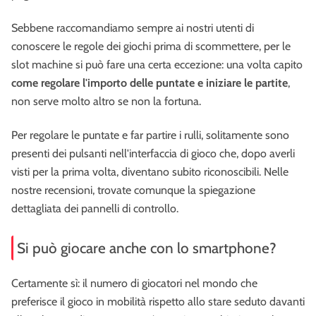
Sebbene raccomandiamo sempre ai nostri utenti di
conoscere le regole dei giochi prima di scommettere, per le
slot machine si può fare una certa eccezione: una volta capito
come regolare l'importo delle puntate e iniziare le partite
,
non serve molto altro se non la fortuna.
Per regolare le puntate e far partire i rulli, solitamente sono
presenti dei pulsanti nell'interfaccia di gioco che, dopo averli
visti per la prima volta, diventano subito riconoscibili. Nelle
nostre recensioni, trovate comunque la spiegazione
dettagliata dei pannelli di controllo.
Si può giocare anche con lo smartphone?
Certamente sì: il numero di giocatori nel mondo che
preferisce il gioco in mobilità rispetto allo stare seduto davanti