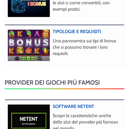
le slot o come convertirli, con
esempi pratici.
TIPOLOGIE E REQUISITI
Una panoramica sui tipi di bonus
che si possono trovare i loro
requisiti.
PROVIDER DEI GIOCHI PIÙ FAMOSI
SOFTWARE NETENT
Scopri le caratteristiche uniche
delle slot del provider più famoso
nel mondo.