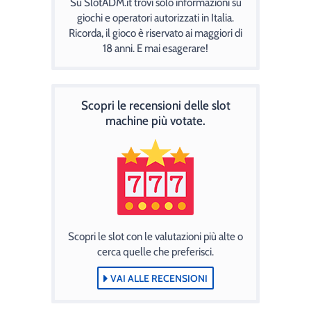
Su SlotADM.it trovi solo informazioni su
giochi e operatori autorizzati in Italia.
Ricorda, il gioco è riservato ai maggiori di
18 anni. E mai esagerare!
Scopri le recensioni delle slot
machine più votate.
Scopri le slot con le valutazioni più alte o
cerca quelle che preferisci.
VAI ALLE RECENSIONI