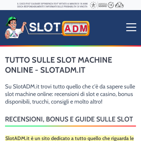
TUTTO SULLE SLOT MACHINE
ONLINE - SLOTADM.IT
Su SlotADM.it trovi tutto quello che c'è da sapere sulle
slot machine online: recensioni di slot e casino, bonus
disponibili, trucchi, consigli e molto altro!
RECENSIONI, BONUS E GUIDE SULLE SLOT
SlotADM.it è un sito dedicato a tutto quello che riguarda le