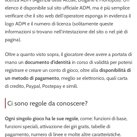
elenco è disponibile sul sito ufficiale ADM, ma è più semplice
verificare che il sito web dell'operatore esponga in evidenza il
logo ADM e il numero di licenza (solitamente queste
informazioni si trovano nell'intestazione del sito o nel piè di
pagina).
Oltre a quanto visto sopra, il giocatore deve avere a portata di
mano un
documento d'identità
in corso di validità per potersi
registrare e creare un conto di gioco, oltre alla
disponibilità di
un metodo di pagamento
, meglio se elettronico, quali carta
di credito, Paypal, Postepay e simili.
Ci sono regole da conoscere?
Ogni singolo gioco ha le sue regole
, come: funzioni di base,
funzioni speciali, attivazione dei giri gratis, tabelle di
pagamento, numero di linee e molte altre caratteristiche.