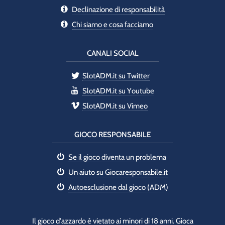
Declinazione di responsabilità
Chi siamo e cosa facciamo
CANALI SOCIAL
SlotADM.it su Twitter
SlotADM.it su Youtube
SlotADM.it su Vimeo
GIOCO RESPONSABILE
Se il gioco diventa un problema
Un aiuto su Giocaresponsabile.it
Autoesclusione dal gioco (ADM)
Il gioco d'azzardo è vietato ai minori di 18 anni. Gioca