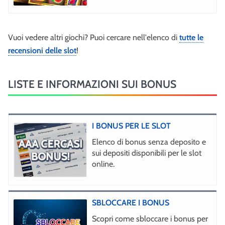
Vuoi vedere altri giochi? Puoi cercare nell'elenco di
tutte le
recensioni delle slot
!
LISTE E INFORMAZIONI SUI BONUS
I BONUS PER LE SLOT
Elenco di bonus senza deposito e
sui depositi disponibili per le slot
online.
SBLOCCARE I BONUS
Scopri come sbloccare i bonus per