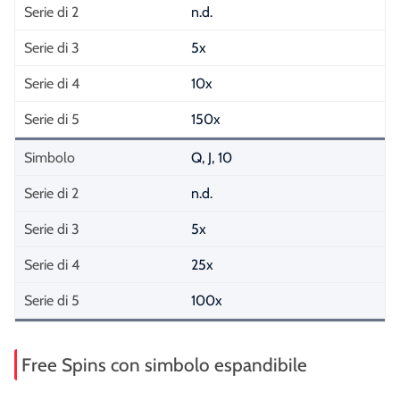
n.d.
5x
10x
150x
Q, J, 10
n.d.
5x
25x
100x
Free Spins con simbolo espandibile