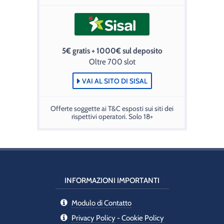
5€ gratis + 1000€ sul deposito
Oltre 700 slot
VAI AL SITO DI SISAL
Offerte soggette ai T&C esposti sui siti dei
rispettivi operatori. Solo 18+
INFORMAZIONI IMPORTANTI
Modulo di Contatto
Privacy Policy
-
Cookie Policy