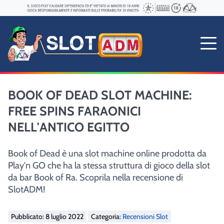
BOOK OF DEAD SLOT MACHINE:
FREE SPINS FARAONICI
NELL'ANTICO EGITTO
Book of Dead è una slot machine online prodotta da
Play'n GO che ha la stessa struttura di gioco della slot
da bar Book of Ra. Scoprila nella recensione di
SlotADM!
Pubblicato: 8 luglio 2022
Categoria:
Recensioni Slot