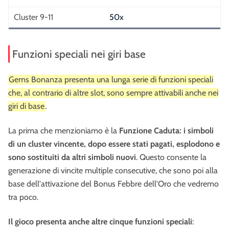
50x
Funzioni speciali nei giri base
Gems Bonanza presenta una lunga serie di funzioni speciali
che, al contrario di altre slot, sono sempre attivabili anche nei
giri di base
.
La prima che menzioniamo è la
Funzione Caduta: i simboli
di un cluster vincente, dopo essere stati pagati, esplodono e
sono sostituiti da altri simboli nuovi
. Questo consente la
generazione di vincite multiple consecutive, che sono poi alla
base dell'attivazione del Bonus Febbre dell'Oro che vedremo
tra poco.
Il gioco presenta anche altre cinque funzioni speciali
: