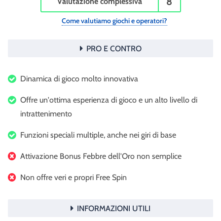
8
Valutazione complessiva
Come valutiamo giochi e operatori?
PRO E CONTRO
Dinamica di gioco molto innovativa
Offre un'ottima esperienza di gioco e un alto livello di
intrattenimento
Funzioni speciali multiple, anche nei giri di base
Attivazione Bonus Febbre dell'Oro non semplice
Non offre veri e propri Free Spin
INFORMAZIONI UTILI