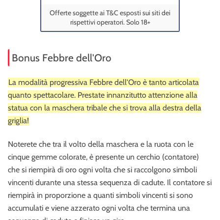
Offerte soggette ai T&C esposti sui siti dei
rispettivi operatori. Solo 18+
Bonus Febbre dell'Oro
La modalità progressiva Febbre dell'Oro è tanto articolata
quanto spettacolare. Prestate innanzitutto attenzione alla
statua con la maschera tribale che si trova alla destra della
griglia!
Noterete che tra il volto della maschera e la ruota con le
cinque gemme colorate, è presente un cerchio (contatore)
che si riempirà di oro ogni volta che si raccolgono simboli
vincenti durante una stessa sequenza di cadute. Il contatore si
riempirà in proporzione a quanti simboli vincenti si sono
accumulati e viene azzerato ogni volta che termina una