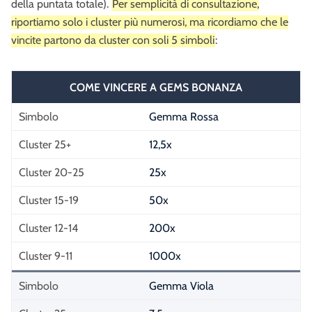
della puntata totale).
Per semplicità di consultazione,
riportiamo solo i cluster più numerosi, ma ricordiamo che le
vincite partono da cluster con soli 5 simboli
:
COME VINCERE A GEMS BONANZA
Gemma Rossa
12,5x
25x
50x
200x
1000x
Gemma Viola