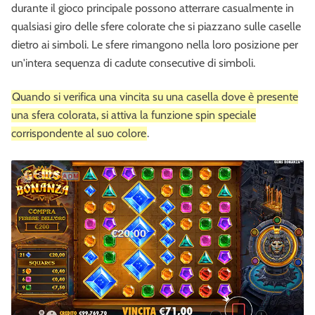
durante il gioco principale possono atterrare casualmente in
qualsiasi giro delle sfere colorate che si piazzano sulle caselle
dietro ai simboli. Le sfere rimangono nella loro posizione per
un'intera sequenza di cadute consecutive di simboli.
Quando si verifica una vincita su una casella dove è presente
una sfera colorata, si attiva la funzione spin speciale
corrispondente al suo colore
.