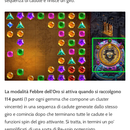
sequenza di cadute e finisce un giro.
La modalità Febbre dell'Oro si attiva quando si raccolgono
114 punti
(1 per ogni gemma che compone un cluster
vincente) in una sequenza di cadute generate dallo stesso
giro e comincia dopo che terminano tutte le cadute e le
funzioni spin del giro attivante. Si tratta, in termini un po'
semplificati, di una sorta di Re-spin potenziato.