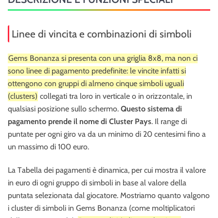
Linee di vincita e combinazioni di simboli
Gems Bonanza si presenta con una griglia 8x8, ma non ci
sono linee di pagamento predefinite: le vincite infatti si
ottengono con gruppi di almeno cinque simboli uguali
(clusters)
collegati tra loro in verticale o in orizzontale, in
qualsiasi posizione sullo schermo.
Questo sistema di
pagamento prende il nome di Cluster Pays
. Il range di
puntate per ogni giro va da un minimo di 20 centesimi fino a
un massimo di 100 euro.
La Tabella dei pagamenti è dinamica, per cui mostra il valore
in euro di ogni gruppo di simboli in base al valore della
puntata selezionata dal giocatore. Mostriamo quanto valgono
i cluster di simboli in Gems Bonanza (come moltiplicatori