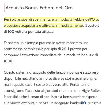
Acquisto Bonus Febbre dell'Oro
Per i più ansiosi di sperimentare la modalità Febbre dell'Oro,
è possibile acquistarla e attivarla immediatamente
.
Il costo è
di 100 volte la puntata attuale
.
Facciamo un esempio pratico: se avete impostato una
scommessa complessiva per spin di 2€, il prezzo per
comprare l'attivazione immediata della modalità bonus è di
100€.
Questo sistema di acquisto delle funzioni bonus è stato reso
disponibile nell'ultimo anno su diverse slot machine online,
ma in questo caso il costo è davvero alto. Pertanto, ne
sconsigliamo l'acquisto ai giocatori che non sono High-Roller:
è possibile che il costo di acquisto sia ben superiore rispetto
alla vincita ottenuta e, senza un adeguato bankroll
, si rischia