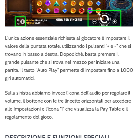
L'unica azione essenziale richiesta al giocatore è impostare il
valore della puntata totale, utilizzando i pulsanti "+ e -" che si
trovano in basso a destra. Dopodiché, basta premere il
grande pulsante che si trova nel mezzo per iniziare una
partita. Il tasto "Auto Play" permette di impostare fino a 1.000
giri automatici.
Sulla sinistra abbiamo invece l'icona dell'audio per regolare il
volume, il bottone con le tre lineette orizzontali per accedere
alle Impostazioni e l'icona "i" che visualizza la Pay Table e il
regolamento del gioco.
DESCRIZIONE E FUNZIONI SPECIALI