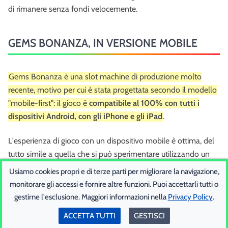
di rimanere senza fondi velocemente.
GEMS BONANZA, IN VERSIONE MOBILE
Gems Bonanza è una slot machine di produzione molto
recente, motivo per cui è stata progettata secondo il modello
"mobile-first": il gioco è
compatibile al 100% con tutti i
dispositivi Android, con gli iPhone e gli iPad
.
L'esperienza di gioco con un dispositivo mobile è ottima, del
tutto simile a quella che si può sperimentare utilizzando un
classico PC. Consigliamo tuttavia, se possibile, l'uso di uno
Usiamo cookies propri e di terze parti per migliorare la navigazione,
schermo più grande possibile: dal momento che la griglia è
monitorare gli accessi e fornire altre funzioni. Puoi accettarli tutti o
molto grande e contiene 64 simboli, l'uso di uno schermo
gestirne l'esclusione. Maggiori informazioni nella
Privacy Policy
.
molto piccolo può rendere difficile seguire l'azione.
ACCETTA TUTTI
GESTISCI