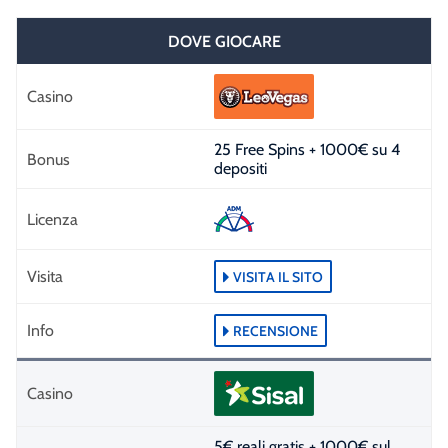
DOVE GIOCARE
25 Free Spins + 1000€ su 4
depositi
VISITA IL SITO
RECENSIONE
5€ reali gratis + 1000€ sul