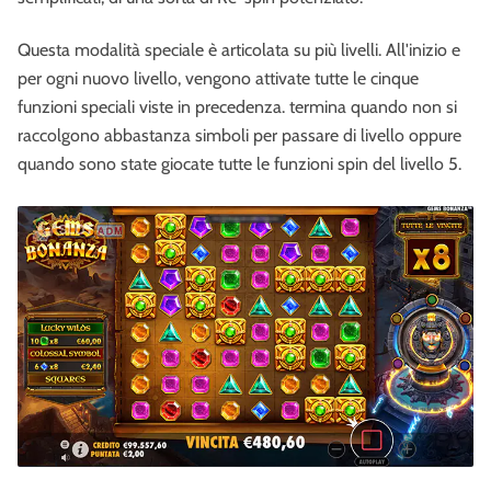
Questa modalità speciale è articolata su più livelli. All'inizio e
per ogni nuovo livello, vengono attivate tutte le cinque
funzioni speciali viste in precedenza. termina quando non si
raccolgono abbastanza simboli per passare di livello oppure
quando sono state giocate tutte le funzioni spin del livello 5.