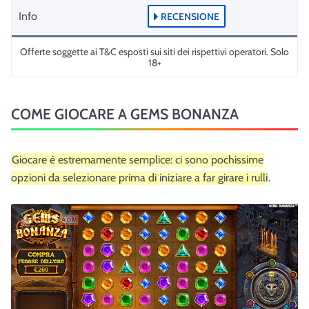
RECENSIONE
Offerte soggette ai T&C esposti sui siti dei rispettivi operatori. Solo
18+
COME GIOCARE A GEMS BONANZA
Giocare è estremamente semplice: ci sono pochissime
opzioni da selezionare prima di iniziare a far girare i rulli
.