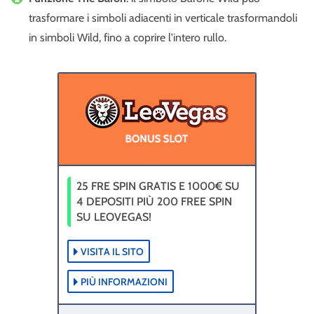
trasformare i simboli adiacenti in verticale trasformandoli
in simboli Wild, fino a coprire l'intero rullo.
25 FRE SPIN GRATIS E 1000€ SU
4 DEPOSITI PIÙ 200 FREE SPIN
SU LEOVEGAS!
VISITA IL SITO
PIÙ INFORMAZIONI