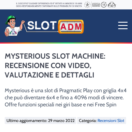
MYSTERIOUS SLOT MACHINE:
RECENSIONE CON VIDEO,
VALUTAZIONE E DETTAGLI
Mysterious è una slot di Pragmatic Play con griglia 4x4
che può diventare 6x4 e fino a 4096 modi di vincere.
Offre funzioni speciali nei giri base e nei Free Spin
Ultimo aggiornamento: 29 marzo 2022
Categoria:
Recensioni Slot