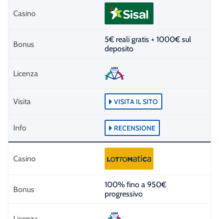
5€ reali gratis + 1000€ sul
deposito
VISITA IL SITO
RECENSIONE
100% fino a 950€
progressivo