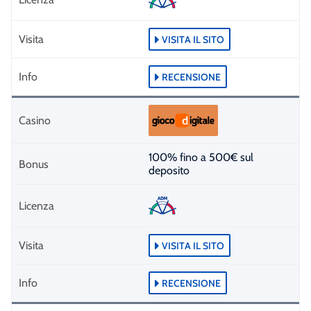
VISITA IL SITO
RECENSIONE
100% fino a 500€ sul
deposito
VISITA IL SITO
RECENSIONE