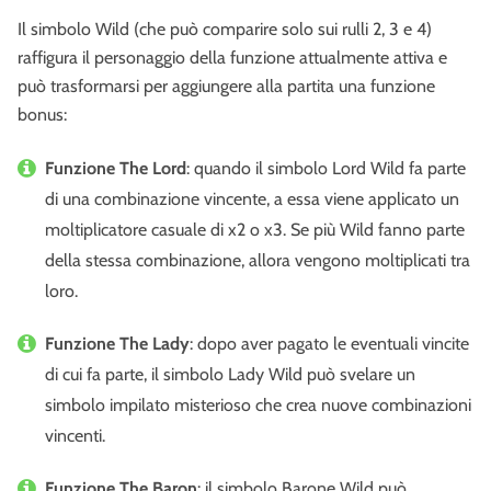
Il simbolo Wild (che può comparire solo sui rulli 2, 3 e 4)
raffigura il personaggio della funzione attualmente attiva e
può trasformarsi per aggiungere alla partita una funzione
bonus:
Funzione The Lord
: quando il simbolo Lord Wild fa parte
di una combinazione vincente, a essa viene applicato un
moltiplicatore casuale di x2 o x3. Se più Wild fanno parte
della stessa combinazione, allora vengono moltiplicati tra
loro.
Funzione The Lady
: dopo aver pagato le eventuali vincite
di cui fa parte, il simbolo Lady Wild può svelare un
simbolo impilato misterioso che crea nuove combinazioni
vincenti.
Funzione The Baron
: il simbolo Barone Wild può