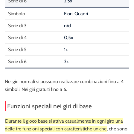
2,5x
Fiori, Quadri
n/d
0,5x
1x
2x
Nei giri normali si possono realizzare combinazioni fino a 4
simboli. Nei giri gratuiti fino a 6.
Funzioni speciali nei giri di base
Durante il gioco base si attiva casualmente in ogni giro una
delle tre funzioni speciali con caratteristiche uniche
, che sono