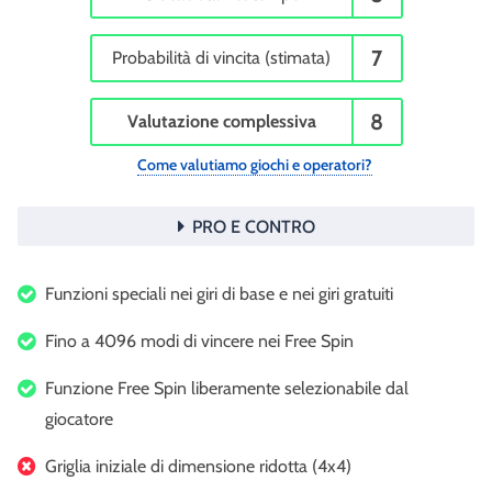
7
Probabilità di vincita (stimata)
8
Valutazione complessiva
Come valutiamo giochi e operatori?
PRO E CONTRO
Funzioni speciali nei giri di base e nei giri gratuiti
Fino a 4096 modi di vincere nei Free Spin
Funzione Free Spin liberamente selezionabile dal
giocatore
Griglia iniziale di dimensione ridotta (4x4)