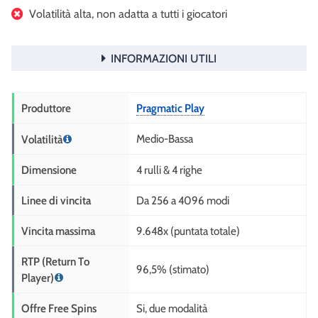
Volatilità alta, non adatta a tutti i giocatori
INFORMAZIONI UTILI
Produttore
Pragmatic Play
Medio-Bassa
Volatilità
Dimensione
4 rulli & 4 righe
Linee di vincita
Da 256 a 4096 modi
Vincita massima
9.648x (puntata totale)
RTP (Return To
96,5% (stimato)
Player)
Offre Free Spins
Si, due modalità