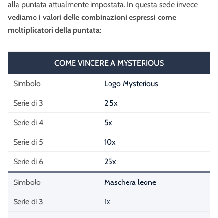
alla puntata attualmente impostata. In questa sede invece
vediamo i valori delle combinazioni espressi come
moltiplicatori della puntata
:
COME VINCERE A MYSTERIOUS
Logo Mysterious
2,5x
5x
10x
25x
Maschera leone
1x